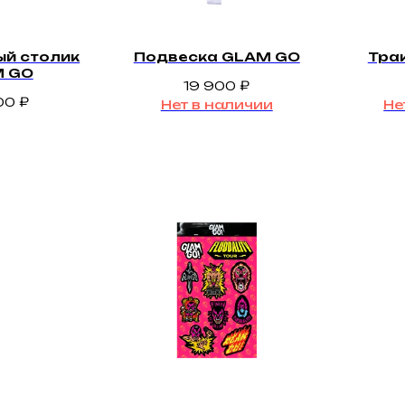
й столик
Подвеска GLAM GO
Тра
 GO
19 900
₽
00
₽
Нет в наличии
Не