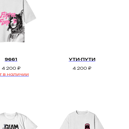
9661
УТИ-ПУТИ
4 200
₽
4 200
₽
т в наличии