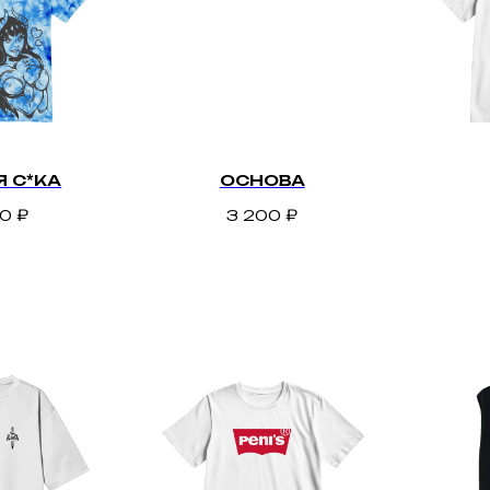
 С*КА
ОСНОВА
00
₽
3 200
₽