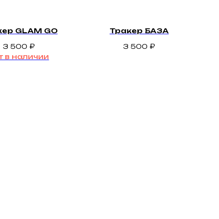
кер GLAM GO
Тракер БАЗА
3 500
₽
3 500
₽
т в наличии