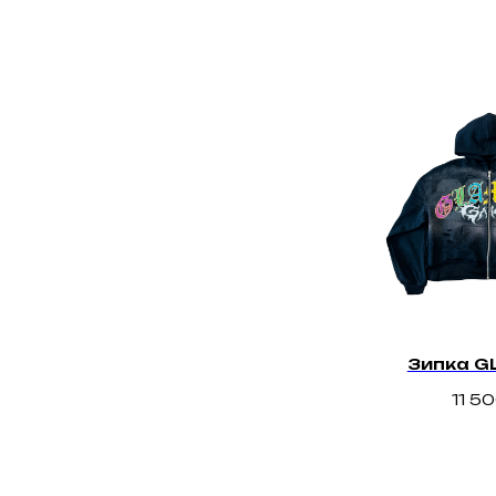
Зипка G
11 5