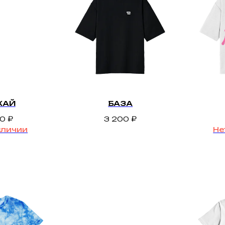
КАЙ
БАЗА
00
₽
3 200
₽
аличии
Не